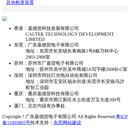
其他检查装置
香港：嘉德贺科技发展有限公司
CALTEK TECHNOLOGY DEVELOPMENT
LIMITED
东莞：广东嘉德贺电子有限公司
地址：东莞市长安镇长青南路1号8栋万科中心
2903-2906室
苏州：苏州市广嘉贺电子有限公司
地址：苏州市吴中区吴中商城5A写字楼2606B-C室
深圳：深圳市阿拉玎光电自动化有限公司
地址：深圳市宝安区福永街道/东莞市长安镇乌沙
权智工业园
重庆：重庆嘉德贺科技有限公司
地址：重庆市两江新区水土街道万宝大道200号
厦门、北京均设有办事处
Copyright ? 广东嘉德贺电子有限公司 All Rights Reserved.
粤ICP
备11005865号
技术支持：
东莞网站建设