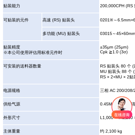
贴装能力
200,000CPH (
可贴装的元件
高速 (RS) 贴装头
0201※～6.5mm×
多功能 (MU) 贴装头
03015～45×60m
贴装精度
±35μm (25μm)
Cpk ≧1.0 (3σ)
※本公司使用评估用标准元件时
可安装的送料器数量
RS 贴装头 80 个 
MU 贴装头 88 个
RS × 2+MU × 
电源规格
三相 AC 200/208/2
供给气源
0.45MPa 以上
外形尺寸
L1,000 × W2,10
主体重量
约 2,100 kg