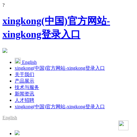
?
xingkong(中国)官方网站-
xingkong登录入口
English
xingkong(中国)官方网站-xingkong登录入口
关于我们
产品展示
技术与服务
新闻资讯
人才招聘
xingkong(中国)官方网站-xingkong登录入口
English
SMT整线设备供应商
YAMAHA代理