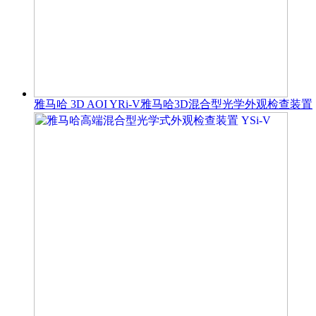
雅马哈 3D AOI YRi-V雅马哈3D混合型光学外观检查装置