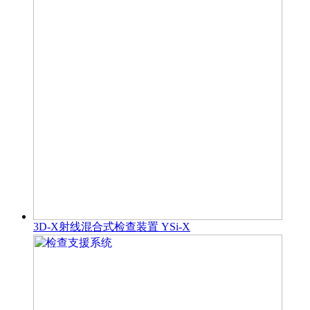
3D-X射线混合式检查装置 YSi-X