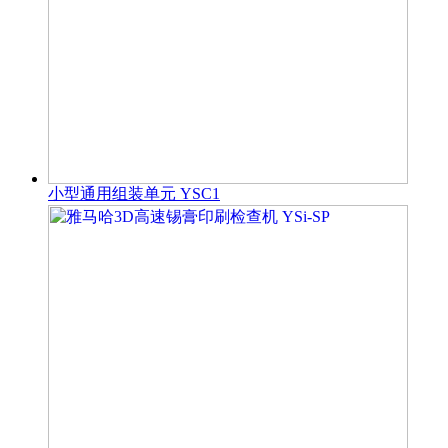
小型通用组装单元 YSC1