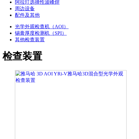
阿拉玎选择性波峰焊
周边设备
配件及其他
光学外观检查机（AOI）
锡膏厚度检测机（SPI）
其他检查装置
检查装置