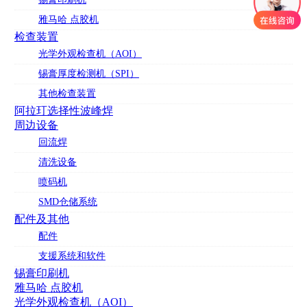
雅马哈 点胶机
检查装置
光学外观检查机（AOI）
锡膏厚度检测机（SPI）
其他检查装置
阿拉玎选择性波峰焊
周边设备
回流焊
清洗设备
喷码机
SMD仓储系统
配件及其他
配件
支援系统和软件
锡膏印刷机
雅马哈 点胶机
光学外观检查机（AOI）