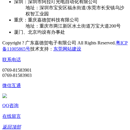
深圳：深圳市阿拉玎光电自动化有限公司
地址：深圳市宝安区福永街道/东莞市长安镇乌沙
权智工业园
重庆：重庆嘉德贺科技有限公司
地址：重庆市两江新区水土街道万宝大道200号
厦门、北京均设有办事处
Copyright ? 广东嘉德贺电子有限公司 All Rights Reserved.
粤ICP
备11005865号
技术支持：
东莞网站建设
联系电话
0769-81583901
0769-81583903
微信互通
QQ咨询
在线留言
返回顶部