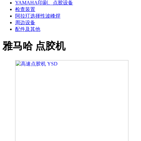
YAMAHA印刷、点胶设备
检查装置
阿拉玎选择性波峰焊
周边设备
配件及其他
雅马哈 点胶机