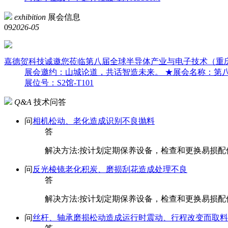
exhibition
展会信息
09
2026-05
嘉德贺科技诚邀您莅临第八届全球半导体产业与电子技术（重
展会邀约：山城论道，共话智造未来。 ★展会名称：第八届
展位号：S2馆-T101
Q&A
技术问答
问
相机松动、老化造成识别不良抛料
答
解决方法:按计划定期保养设备，检查和更换易损配
问
反光棱镜老化积炭、磨损刮花造成处理不良
答
解决方法:按计划定期保养设备，检查和更换易损配
问
丝杆、轴承磨损松动造成运行时震动、行程改变而取料