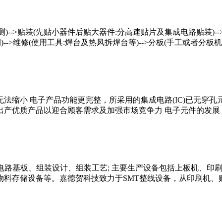
检测)-->贴装(先贴小器件后贴大器件:分高速贴片及集成电路贴装)--
>维修(使用工具:焊台及热风拆焊台等)-->分板(手工或者分板机进行切板) 
法缩小 电子产品功能更完整，所采用的集成电路(IC)已无穿孔
产优质产品以迎合顾客需求及加强市场竞争力 电子元件的发展，集
电路基板、组装设计、组装工艺; 主要生产设备包括上板机、印
料存储设备等。嘉德贺科技致力于SMT整线设备，从印刷机、贴