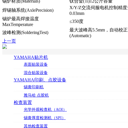
锡炉材质(Materials)
钛合金(Ti)12公斤容量
X/Y/Z交流伺服电机控制精度
焊锡轴系统(AxlePrecision)
0.03mm
锡炉最高焊接温度
≤350度
MaxTemperature
最大波峰高5.5mm，自动校正
波峰检测(SolderingTest)
(Automatic)
上一页
YAMAHA贴片机
表面贴装设备
混合贴装设备
YAMAHA印刷、点胶设备
锡膏印刷机
雅马哈 点胶机
检查装置
光学外观检查机（AOI）
锡膏厚度检测机（SPI）
其他检查装置