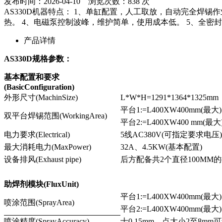
发布时间：2026-04-10 浏览次数：838 次
AS330D机器特点： 1、单缸配置，人工取放，自动完全焊
热。 4、电磁泵控制波峰，维护简单，使用成本低。 5、全
产品详情
AS330D规格参数：
基本配置和要求
(BasicConfiguration)
外形尺寸(MachinSize)
L*W*H=1291*1364*1325mm
平台1:=L400XW400mm(最大)
双平台焊锡范围(WorkingArea)
平台2:=L400XW400 mm(最大
电力要求(Electrical)
5线AC380V(可指定要求电压)
最大消耗电力(MaxPower)
32A、4.5KW(基本配置)
设备排风(Exhaust pipe)
后方配备共2个直径100MM
助焊剂模块(FluxUnit)
平台1:=L400XW400mm(最大)
喷涂范围(SprayArea)
平台2:=L400XW400mm(最大)
喷涂精度(SprayAccuracy)
士0.15mm，点大小2至8mm