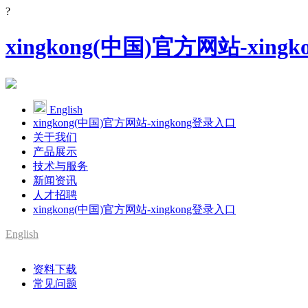
?
xingkong(中国)官方网站-xing
English
xingkong(中国)官方网站-xingkong登录入口
关于我们
产品展示
技术与服务
新闻资讯
人才招聘
xingkong(中国)官方网站-xingkong登录入口
English
资料下载
常见问题