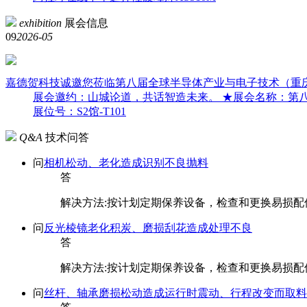
exhibition
展会信息
09
2026-05
嘉德贺科技诚邀您莅临第八届全球半导体产业与电子技术（重
展会邀约：山城论道，共话智造未来。 ★展会名称：第八届
展位号：S2馆-T101
Q&A
技术问答
问
相机松动、老化造成识别不良抛料
答
解决方法:按计划定期保养设备，检查和更换易损配
问
反光棱镜老化积炭、磨损刮花造成处理不良
答
解决方法:按计划定期保养设备，检查和更换易损配
问
丝杆、轴承磨损松动造成运行时震动、行程改变而取料