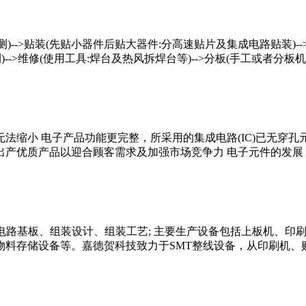
检测)-->贴装(先贴小器件后贴大器件:分高速贴片及集成电路贴装)--
>维修(使用工具:焊台及热风拆焊台等)-->分板(手工或者分板机进行切板) 
法缩小 电子产品功能更完整，所采用的集成电路(IC)已无穿孔
产优质产品以迎合顾客需求及加强市场竞争力 电子元件的发展，集
电路基板、组装设计、组装工艺; 主要生产设备包括上板机、印
料存储设备等。嘉德贺科技致力于SMT整线设备，从印刷机、贴